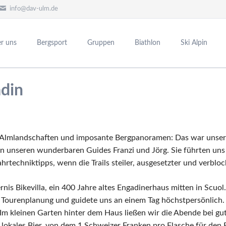
info@dav-ulm.de
r uns
Bergsport
Gruppen
Biathlon
Ski Alpin
nBully-Zentrum
eam Alpin
ndalpe
Mountainbike
Gruppenreisen
Sponsoring
Skisportreisen
Ulmer Hütte
adin
nwart
sbau
er Rennteam Alpin
Ansprechpartner
Hüttenwart
Unsere Partner
Ausschreibung Skisportreisen
te
der
sprechpartner
DAV Trailpark Ulm
Berichte
Ansprechpartnerin
ndalpe von 1950 bis heute
sschreibungen
Bilder
Berichte
t an der Hütte
richte
Tourentipps
Bilder
e Almlandschaften und imposante Bergpanoramen: Das war unser 
n unseren wunderbaren Guides Franzi und Jörg. Sie führten uns 
ntipps
rtechniktipps, wenn die Trails steiler, ausgesetzter und verblo
 was los?
is Bikevilla, ein 400 Jahre altes Engadinerhaus mitten in Scuol
Tourenplanung und guidete uns an einem Tag höchstpersönlich. E
 Im kleinen Garten hinter dem Haus ließen wir die Abende bei g
n lokales Bier, von dem 1 Schweizer Franken pro Flasche für den B