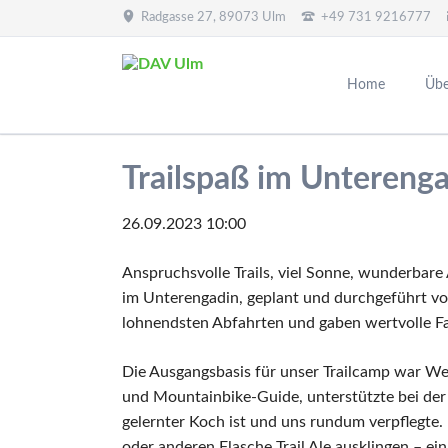
Radgasse 27, 89073 Ulm
+49 731 9216777
EN
Home
Übe
Über uns
Touren und Kurse
Gruppen
Biathlon
Anmeldung
Uli-Wieland-Hütte
Kletterhalle
Piste
Rennt
Schwa
Trailspaß im Untereng
Geschäftsstelle
Termine
Alpinteam
Was steht an
Online-Anmeldung
Hüttenwart
Anmeldung Kletterkurse
Hütte
Au
Üb
Mitglied werden
Tourenführer
Familienwandergruppe
Berichte
Berichte
Preise
Berich
Bil
An
26.09.2023 10:00
Mitteilungshefte
Bilder
Sommerbiathlon
Belegungsübersicht
Kontakte
Termine
Schwa
Au
Kontaktformular
Berichte Touren und Kurse
Jugendgruppen
Ergebnisse
Bilder
Belegungsübersicht
Skilif
Be
Anspruchsvolle Trails, viel Sonne, wunderbar
Vorstand
Bergsteigergruppe
Trainer
Info Schnupperklettern
Bilder
im Unterengadin, geplant und durchgeführt vo
Referenten
Info Kletterkurse
Ansprechpartner
Toure
lohnendsten Abfahrten und gaben wertvolle Fah
Soziale Medien
Info Kletterhalle Sparkassendome
Berichte
Wo ist
Gymnastik
Die Ausgangsbasis für unser Trailcamp war Wern
Galerie
Bilder
und Mountainbike-Guide, unterstützte bei der 
Sport- und Wettkampfklettern
gelernter Koch ist und uns rundum verpflegte.
Senioren
oder anderen Flasche Trail Ale ausklingen – ei