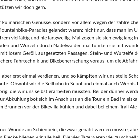
stützen wir doch gern.
r kulinarischen Genüsse, sondern vor allem wegen der zahlreich
m Mountainbike-Paradies gelandet waren: nicht nur, dass man im
extrem vielfältig und nie langweilig. Mal zogen sie sich ewig lang
boden und Wurzeln durch Nadelwälder, mal führten sie mit wund
mit losem Geröll, ausgesetzten Passagen, Stein- und Wurzelfeld
sichere Fahrtechnik und Bikebeherrschung voraus, um die Abfahr
s aber erst einmal verdienen, und so kämpften wir uns steile S
nte. Obwohl wir die Seilbahn in Scuol und einmal auch Wernis 
ig, die wir uns selbst erarbeiten mussten. Bei der dünner wer
 Abkühlung bot sich im Anschluss an die Tour ein Bad im eiskalte
 Brunnen vor der Bikevilla kühlen und dabei bei einem Trail Ale
er Wunde am Schienbein, die zwar genäht werden musste, aber
lecke blieben wir alle heil. Die vier Tage waren viel zu schnell v