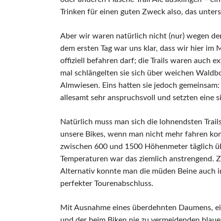
Ansprechpartner
Trinken für einen guten Zweck also, das unter
Termine
Berichte
Aber wir waren natürlich nicht (nur) wegen de
dem ersten Tag war uns klar, dass wir hier i
offiziell befahren darf; die Trails waren auch 
mal schlängelten sie sich über weichen Wald
Almwiesen. Eins hatten sie jedoch gemeinsam: 
allesamt sehr anspruchsvoll und setzten eine 
Natürlich muss man sich die lohnendsten Trail
unsere Bikes, wenn man nicht mehr fahren kon
zwischen 600 und 1500 Höhenmeter täglich übr
Temperaturen war das ziemlich anstrengend. Zur
Alternativ konnte man die müden Beine auch im
perfekter Tourenabschluss.
Mit Ausnahme eines überdehnten Daumens, ein
und der beim Biken nie zu vermeidenden blauen F