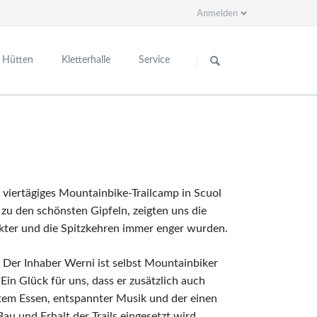
Anmelden
Navigation
überspringen
Hütten
Kletterhalle
Service
Kontakt
Kinder- und Jugendskifreizeiten
Kontakt/Anfahrt
Ausschreibung UH
News (bis Juni 2018)
Ausschreibung Schwand II
Ausschreibung Schwand I
Ansprechpartner
viertägiges Mountainbike-Trailcamp in Scuol
Berichte
zu den schönsten Gipfeln, zeigten uns die
ckter und die Spitzkehren immer enger wurden.
. Der Inhaber Werni ist selbst Mountainbiker
in Glück für uns, dass er zusätzlich auch
utem Essen, entspannter Musik und der einen
au und Erhalt der Trails eingesetzt wird.