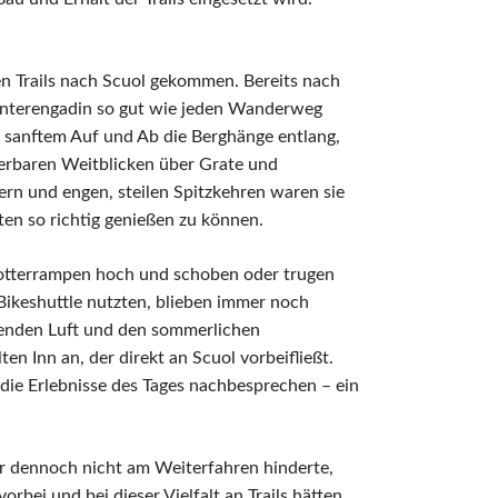
en Trails nach Scuol gekommen. Bereits nach
 Unterengadin so gut wie jeden Wanderweg
 in sanftem Auf und Ab die Berghänge entlang,
erbaren Weitblicken über Grate und
ern und engen, steilen Spitzkehren waren sie
ten so richtig genießen zu können.
chotterrampen hoch und schoben oder trugen
Bikeshuttle nutzten, blieben immer noch
denden Luft und den sommerlichen
n Inn an, der direkt an Scuol vorbeifließt.
 die Erlebnisse des Tages nachbesprechen – ein
 dennoch nicht am Weiterfahren hinderte,
orbei und bei dieser Vielfalt an Trails hätten