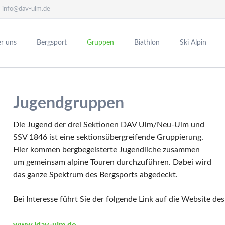
info@dav-ulm.de
r uns
Bergsport
Gruppen
Biathlon
Ski Alpin
nBully-Zentrum
eam Alpin
ndalpe
Mountainbike
Gruppenreisen
Sponsoring
Skisportreisen
Ulmer Hütte
nwart
bau
r Rennteam Alpin
Ansprechpartner
Hüttenwart
Unsere Partner
Ausschreibung Skisportreisen
Jugendgruppen
te
er
prechpartner
DAV Trailpark Ulm
Berichte
Ansprechpartnerin
ndalpe von 1950 bis heute
schreibungen
Bilder
Berichte
Die Jugend der drei Sektionen DAV Ulm/Neu-Ulm und
t an der Hütte
ichte
Tourentipps
Bilder
SSV 1846 ist eine sektionsübergreifende Gruppierung.
Hier kommen bergbegeisterte Jugendliche zusammen
ntipps
um gemeinsam alpine Touren durchzuführen. Dabei wird
 was los?
das ganze Spektrum des Bergsports abgedeckt.
Bei Interesse führt Sie der folgende Link auf die Websit
www.jdav-ulm.de